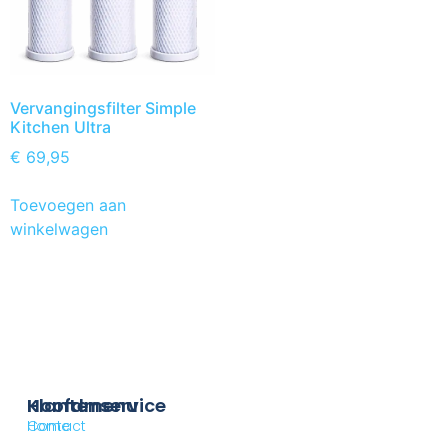
Vervangingsfilter Simple
Kitchen Ultra
€
69,95
Toevoegen aan
winkelwagen
Klantenservice
Hoofdmenu
Contact
Home