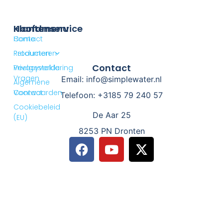
Klantenservice
Hoofdmenu
Contact
Home
Retourneren
Producten
Contact
Privacyverklaring
Veelgestelde
Vragen
Email: info@simplewater.nl
Algemene
Voorwaarden
Contact
Telefoon: +3185 79 240 57
Cookiebeleid
De Aar 25
(EU)
8253 PN Dronten