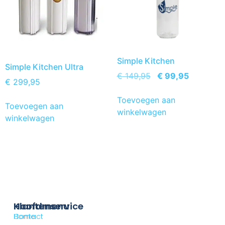
Simple Kitchen
Simple Kitchen Ultra
€
149,95
€
99,95
€
299,95
Toevoegen aan
Toevoegen aan
winkelwagen
winkelwagen
Klantenservice
Hoofdmenu
Contact
Home