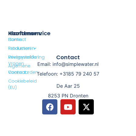
Klantenservice
Hoofdmenu
Contact
Home
Retourneren
Producten
Contact
Privacyverklaring
Veelgestelde
Vragen
Email: info@simplewater.nl
Algemene
Voorwaarden
Contact
Telefoon: +3185 79 240 57
Cookiebeleid
De Aar 25
(EU)
8253 PN Dronten